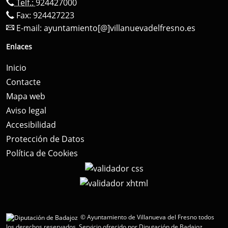
Telf.:
924427000
Fax: 924427223
E-mail:
ayuntamiento[@]villanuevadelfresno.es
Enlaces
Inicio
Contacte
Mapa web
Aviso legal
Accesibilidad
Protección de Datos
Política de Cookies
© Ayuntamiento de Villanueva del Fresno todos
los derechos reservados.
Servicio ofrecido por Diputación de Badajoz