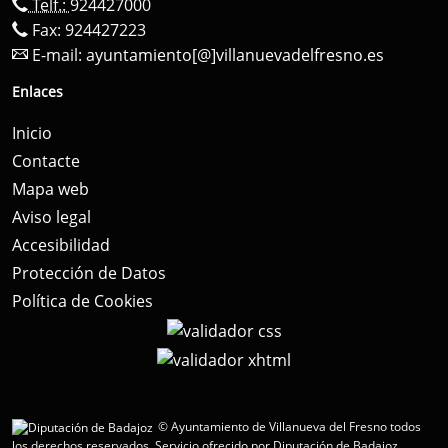
Telf.:
924427000
Fax: 924427223
E-mail:
ayuntamiento[@]villanuevadelfresno.es
Enlaces
Inicio
Contacte
Mapa web
Aviso legal
Accesibilidad
Protección de Datos
Política de Cookies
© Ayuntamiento de Villanueva del Fresno todos
los derechos reservados.
Servicio ofrecido por Diputación de Badajoz