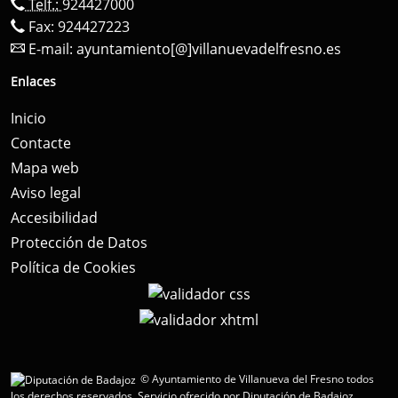
Telf.:
924427000
Fax: 924427223
E-mail:
ayuntamiento[@]villanuevadelfresno.es
Enlaces
Inicio
Contacte
Mapa web
Aviso legal
Accesibilidad
Protección de Datos
Política de Cookies
© Ayuntamiento de Villanueva del Fresno todos
los derechos reservados.
Servicio ofrecido por Diputación de Badajoz