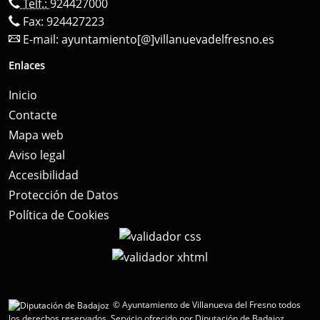
Telf.:
924427000
Fax: 924427223
E-mail:
ayuntamiento[@]villanuevadelfresno.es
Enlaces
Inicio
Contacte
Mapa web
Aviso legal
Accesibilidad
Protección de Datos
Política de Cookies
© Ayuntamiento de Villanueva del Fresno todos
los derechos reservados.
Servicio ofrecido por Diputación de Badajoz