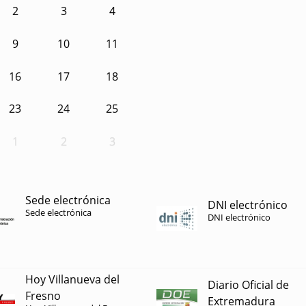
2
3
4
9
10
11
16
17
18
23
24
25
1
2
3
Sede electrónica
DNI electrónico
Sede electrónica
DNI electrónico
Hoy Villanueva del
Diario Oficial de
Fresno
Extremadura