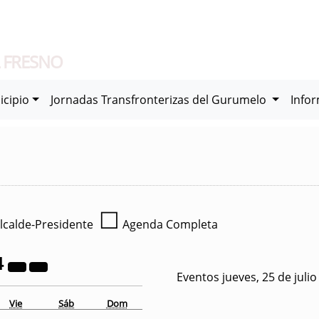
 FRESNO
icipio
Jornadas Transfronterizas del Gurumelo
Info
☐
lcalde-Presidente
Agenda Completa
4
Eventos jueves, 25 de juli
Vie
Sáb
Dom