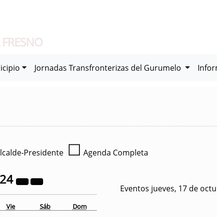
 FRESNO
icipio
Jornadas Transfronterizas del Gurumelo
Info
☐
lcalde-Presidente
Agenda Completa
024
Eventos jueves, 17 de oct
Vie
Sáb
Dom