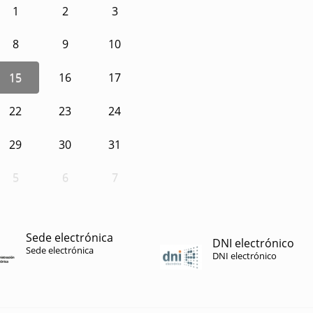
1
2
3
8
9
10
15
16
17
22
23
24
29
30
31
5
6
7
Sede electrónica
DNI electrónico
Sede electrónica
DNI electrónico