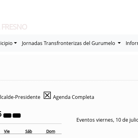
 FRESNO
icipio
Jornadas Transfronterizas del Gurumelo
Info
☒
lcalde-Presidente
Agenda Completa
6
Eventos viernes, 10 de jul
Vie
Sáb
Dom