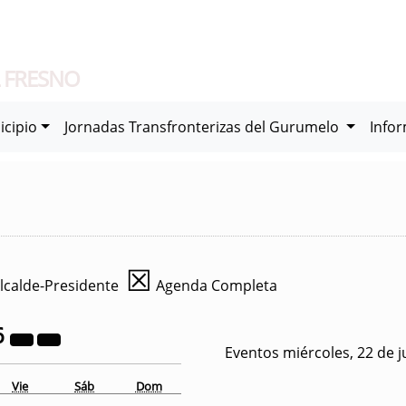
 FRESNO
icipio
Jornadas Transfronterizas del Gurumelo
Info
☒
lcalde-Presidente
Agenda Completa
6
Eventos miércoles, 22 de j
Vie
Sáb
Dom