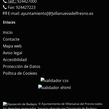
Telf.:
924427000
Fax: 924427223
E-mail:
ayuntamiento[@]villanuevadelfresno.es
Enlaces
Inicio
Contacte
Mapa web
Aviso legal
Accesibilidad
Protección de Datos
Política de Cookies
© Ayuntamiento de Villanueva del Fresno todos
los derechos reservados.
Servicio ofrecido por Diputación de Badajoz