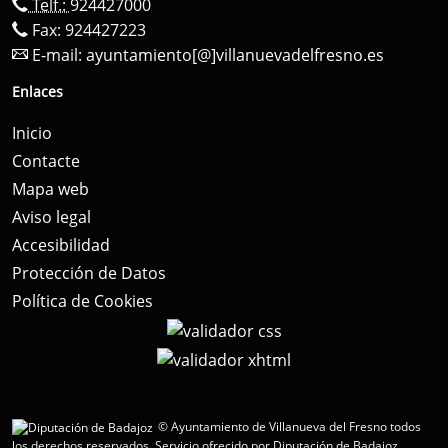
Telf.:
924427000
Fax: 924427223
E-mail:
ayuntamiento[@]villanuevadelfresno.es
Enlaces
Inicio
Contacte
Mapa web
Aviso legal
Accesibilidad
Protección de Datos
Política de Cookies
© Ayuntamiento de Villanueva del Fresno todos
los derechos reservados.
Servicio ofrecido por Diputación de Badajoz