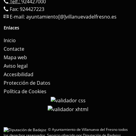
Telf.:
924427000
Fax: 924427223
E-mail:
ayuntamiento[@]villanuevadelfresno.es
Enlaces
Inicio
Contacte
Mapa web
Aviso legal
Accesibilidad
Protección de Datos
Política de Cookies
© Ayuntamiento de Villanueva del Fresno todos
los derechos reservados.
Servicio ofrecido por Diputación de Badajoz