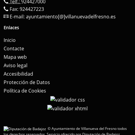
Telf.:
924427000
Fax: 924427223
E-mail:
ayuntamiento[@]villanuevadelfresno.es
Enlaces
Inicio
Contacte
Mapa web
Aviso legal
Accesibilidad
Protección de Datos
Política de Cookies
© Ayuntamiento de Villanueva del Fresno todos
los derechos reservados.
Servicio ofrecido por Diputación de Badajoz