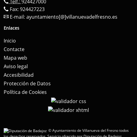
Telf.:
924427000
Fax: 924427223
E-mail:
ayuntamiento[@]villanuevadelfresno.es
Enlaces
Inicio
Contacte
Mapa web
Aviso legal
Accesibilidad
Protección de Datos
Política de Cookies
© Ayuntamiento de Villanueva del Fresno todos
los derechos reservados.
Servicio ofrecido por Diputación de Badajoz