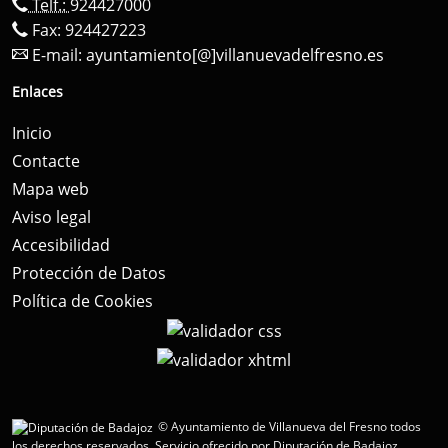
Telf.:
924427000
Fax: 924427223
E-mail:
ayuntamiento[@]villanuevadelfresno.es
Enlaces
Inicio
Contacte
Mapa web
Aviso legal
Accesibilidad
Protección de Datos
Política de Cookies
© Ayuntamiento de Villanueva del Fresno todos
los derechos reservados.
Servicio ofrecido por Diputación de Badajoz