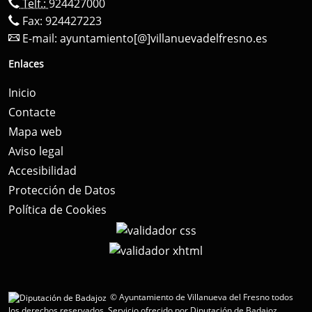
Telf.:
924427000
Fax: 924427223
E-mail:
ayuntamiento[@]villanuevadelfresno.es
Enlaces
Inicio
Contacte
Mapa web
Aviso legal
Accesibilidad
Protección de Datos
Política de Cookies
© Ayuntamiento de Villanueva del Fresno todos
los derechos reservados.
Servicio ofrecido por Diputación de Badajoz