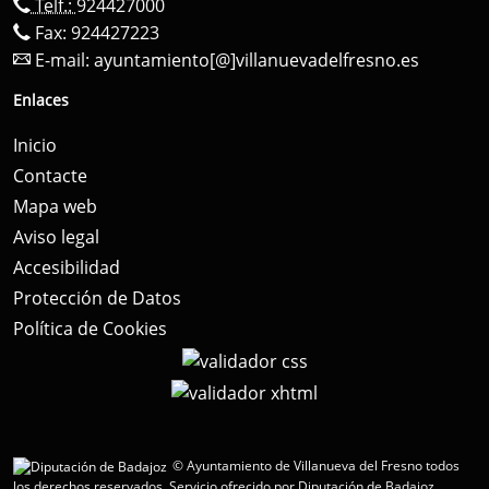
Telf.:
924427000
Fax: 924427223
E-mail:
ayuntamiento[@]villanuevadelfresno.es
Enlaces
Inicio
Contacte
Mapa web
Aviso legal
Accesibilidad
Protección de Datos
Política de Cookies
© Ayuntamiento de Villanueva del Fresno todos
los derechos reservados.
Servicio ofrecido por Diputación de Badajoz