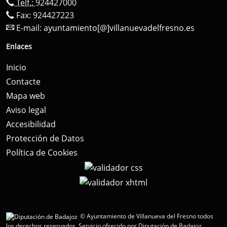
Telf.:
924427000
Fax: 924427223
E-mail:
ayuntamiento[@]villanuevadelfresno.es
Enlaces
Inicio
Contacte
Mapa web
Aviso legal
Accesibilidad
Protección de Datos
Política de Cookies
© Ayuntamiento de Villanueva del Fresno todos
los derechos reservados.
Servicio ofrecido por Diputación de Badajoz