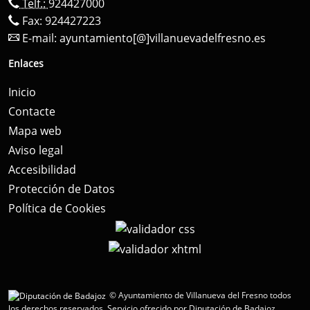
Telf.:
924427000
Fax: 924427223
E-mail:
ayuntamiento[@]villanuevadelfresno.es
Enlaces
Inicio
Contacte
Mapa web
Aviso legal
Accesibilidad
Protección de Datos
Política de Cookies
© Ayuntamiento de Villanueva del Fresno todos
los derechos reservados.
Servicio ofrecido por Diputación de Badajoz