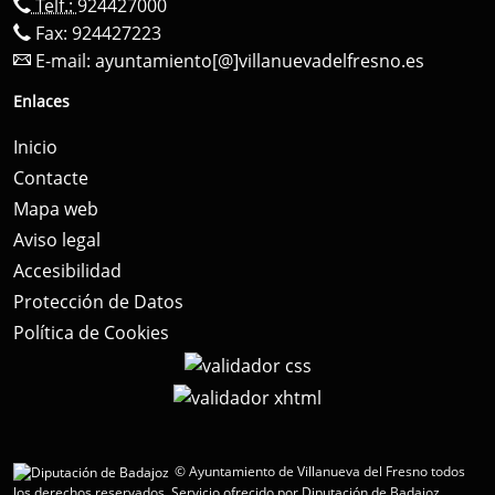
Telf.:
924427000
Fax: 924427223
E-mail:
ayuntamiento[@]villanuevadelfresno.es
Enlaces
Inicio
Contacte
Mapa web
Aviso legal
Accesibilidad
Protección de Datos
Política de Cookies
© Ayuntamiento de Villanueva del Fresno todos
los derechos reservados.
Servicio ofrecido por Diputación de Badajoz