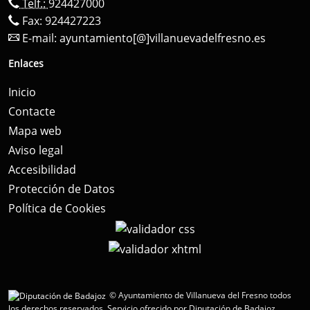
Telf.:
924427000
Fax: 924427223
E-mail:
ayuntamiento[@]villanuevadelfresno.es
Enlaces
Inicio
Contacte
Mapa web
Aviso legal
Accesibilidad
Protección de Datos
Política de Cookies
© Ayuntamiento de Villanueva del Fresno todos
los derechos reservados.
Servicio ofrecido por Diputación de Badajoz