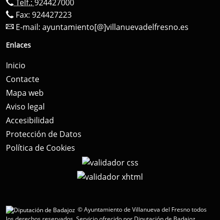
Telf.:
924427000
Fax: 924427223
E-mail:
ayuntamiento[@]villanuevadelfresno.es
Enlaces
Inicio
Contacte
Mapa web
Aviso legal
Accesibilidad
Protección de Datos
Política de Cookies
© Ayuntamiento de Villanueva del Fresno todos
los derechos reservados.
Servicio ofrecido por Diputación de Badajoz