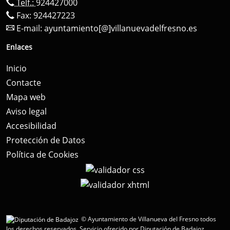
Telf.:
924427000
Fax: 924427223
E-mail:
ayuntamiento[@]villanuevadelfresno.es
Enlaces
Inicio
Contacte
Mapa web
Aviso legal
Accesibilidad
Protección de Datos
Política de Cookies
© Ayuntamiento de Villanueva del Fresno todos
los derechos reservados.
Servicio ofrecido por Diputación de Badajoz