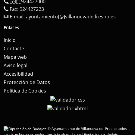
Telf.:
924427000
Fax: 924427223
E-mail:
ayuntamiento[@]villanuevadelfresno.es
Enlaces
Inicio
Contacte
Mapa web
Aviso legal
Accesibilidad
Protección de Datos
Política de Cookies
© Ayuntamiento de Villanueva del Fresno todos
los derechos reservados.
Servicio ofrecido por Diputación de Badajoz