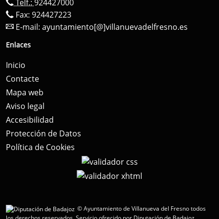
Telf.:
924427000
Fax: 924427223
E-mail:
ayuntamiento[@]villanuevadelfresno.es
Enlaces
Inicio
Contacte
Mapa web
Aviso legal
Accesibilidad
Protección de Datos
Política de Cookies
© Ayuntamiento de Villanueva del Fresno todos
los derechos reservados.
Servicio ofrecido por Diputación de Badajoz