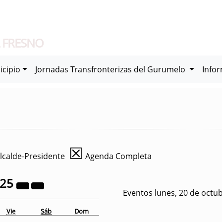
 FRESNO
icipio
Jornadas Transfronterizas del Gurumelo
Info
☒
lcalde-Presidente
Agenda Completa
025
Eventos lunes, 20 de octu
Vie
Sáb
Dom