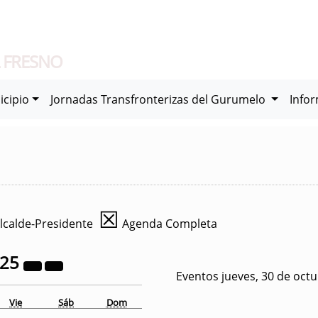
 FRESNO
icipio
Jornadas Transfronterizas del Gurumelo
Info
☒
lcalde-Presidente
Agenda Completa
025
Eventos jueves, 30 de oct
Vie
Sáb
Dom