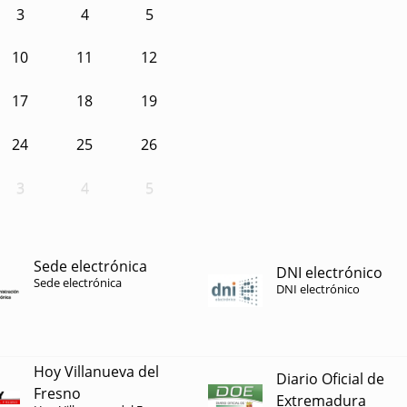
3
4
5
10
11
12
17
18
19
24
25
26
3
4
5
Sede electrónica
DNI electrónico
Sede electrónica
DNI electrónico
Hoy Villanueva del
Diario Oficial de
Fresno
Extremadura