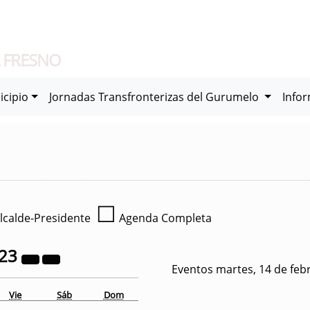
 FRESNO
icipio
Jornadas Transfronterizas del Gurumelo
Info
☐
lcalde-Presidente
Agenda Completa
23
Eventos martes, 14 de feb
Vie
Sáb
Dom